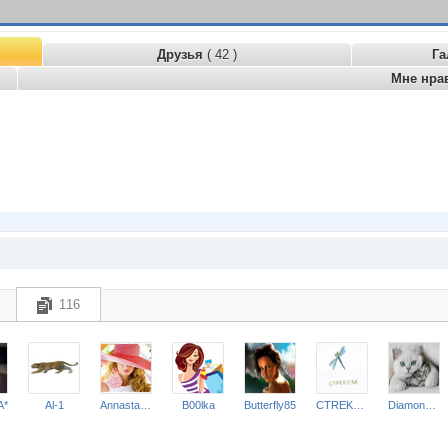
Друзья
( 42 )
Га
Мне нра
116
А*
Al-1
Annastasiay
B00lka
Butterfly85
CTREKOZZZA
Diamond Crumb