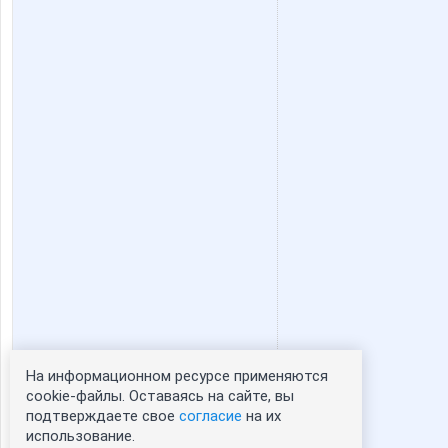
Девочка Леночка
Девочк
КсанОк
КОКОСОВО
Танющька
Татьяна М
На информационном ресурсе применяются
Статистика портрета:
cookie-файлы. Оставаясь на сайте, вы
подтверждаете свое
согласие
на их
сейчас просматривают портрет - 0
использование.
зарегистрированные пользователи