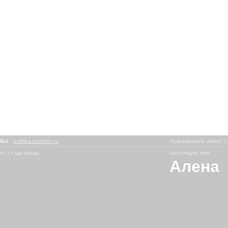
i4ka
:
lyoli4ka.www.nn.ru
пользователь имеет с
е 1 года назад
настоящее имя:
Алена