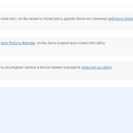
Lusien
Lvenka52
MALINA-NN
Meduza GARGONA
NAd123
Nafanya_ya84
 пока пуст, но Вы можете посмотреть другие блоги на странице
рейтинга блог
tavochka
Tanyashaa
Tau
URR
VerukSa
Vick
Weless
е
блог Робота Форума
, чтобы быть в курсе всех новостей сайта.
983
facel
fi@lk@
galina197930
gonzek
helena309ok
julia-dem
ть последние записи в блогах можно в разделе
события на сайте
.
mapiks
melok
nastenka16
nataliyaLLL
ne delovaya
olga 5289
nka77
yiamaria
юленька25
бэста
лелька33
мардж
марг0ша