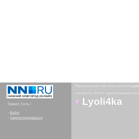
Персональный сайт пользователя
Lyol
портрет № 191783 зарегистрирован боле
Lyoli4ka
Привет, Гость !
-
Войти
-
Зарегистрироваться