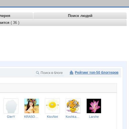
лерея
Поиск людей
вится
( 36 )
Рейтинг топ-50 блоггеров
GlerY
KRASOTKA_N
KissNet
Koshkakrol
Larshe